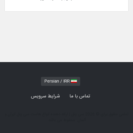
Persian / IRR
تماس با ما
شرایط سرویس
تمامی حقوق برای © 2026 سی پنل | ارائه دهنده انواع هاست سی پنل ایران و
آلمان. محفوط می باشد.