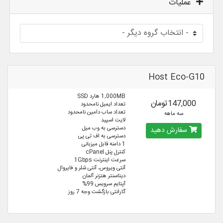
عملیات
Host Eco-G10
1,000MB هارد SSD
147,000تومان
تعداد ایمیل نامحدود
تعداد ساب دامین نامحدود
سه ماهه
لایت اسپید
دسترسی به وب میل
سفارش دهید
دسترسی به اف تی پی
1 دامنه قابل میزبانی
کنترل پنل cPanel
سرعت اینترنت 1Gbps
آنتی ویروس، آنتی شلر و فایروال
دیتاسنتر هتزنر آلمان
آپتایم سرویس 99%
گارانتی بازگشت وجه 7 روز