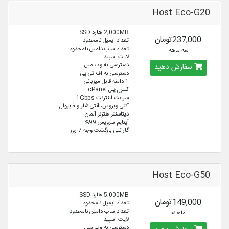
Host Eco-G20
2,000MB هارد SSD
237,000تومان
تعداد ایمیل نامحدود
تعداد ساب دامین نامحدود
سه ماهه
لایت اسپید
دسترسی به وب میل
سفارش دهید
دسترسی به اف تی پی
1 دامنه قابل میزبانی
کنترل پنل cPanel
سرعت اینترنت 1Gbps
آنتی ویروس، آنتی شلر و فایروال
دیتاسنتر هتزنر آلمان
آپتایم سرویس 99%
گارانتی بازگشت وجه 7 روز
Host Eco-G50
5,000MB هارد SSD
149,000تومان
تعداد ایمیل نامحدود
تعداد ساب دامین نامحدود
ماهانه
لایت اسپید
دسترسی به وب میل